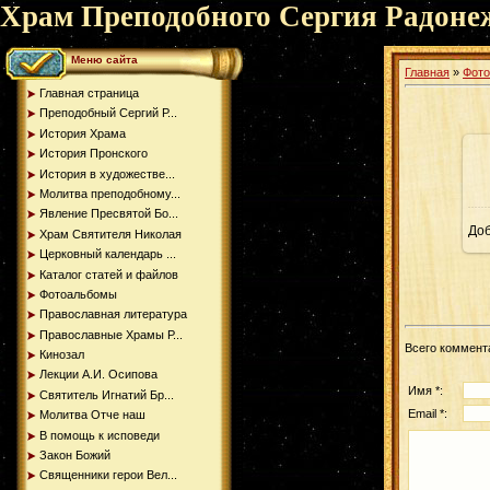
Храм Преподобного Сергия Радоне
Меню сайта
Главная
»
Фот
Главная страница
Преподобный Сергий Р...
История Храма
История Пронского
История в художестве...
Молитва преподобному...
Явление Пресвятой Бо...
До
Храм Святителя Николая
Церковный календарь ...
Каталог статей и файлов
Фотоальбомы
Православная литература
Православные Храмы Р...
Всего коммент
Кинозал
Лекции А.И. Осипова
Имя *:
Святитель Игнатий Бр...
Email *:
Молитва Отче наш
В помощь к исповеди
Закон Божий
Священники герои Вел...