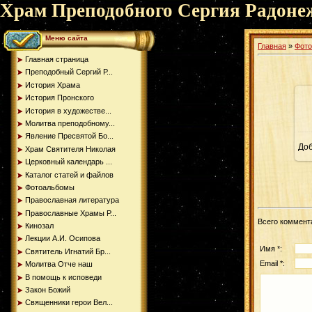
Храм Преподобного Сергия Радоне
Меню сайта
Главная
»
Фот
Главная страница
Преподобный Сергий Р...
История Храма
История Пронского
История в художестве...
Молитва преподобному...
Явление Пресвятой Бо...
До
Храм Святителя Николая
Церковный календарь ...
Каталог статей и файлов
Фотоальбомы
Православная литература
Православные Храмы Р...
Всего коммент
Кинозал
Лекции А.И. Осипова
Имя *:
Святитель Игнатий Бр...
Email *:
Молитва Отче наш
В помощь к исповеди
Закон Божий
Священники герои Вел...