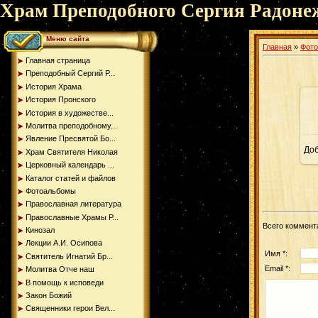
Храм Преподобного Сергия Радоне
Меню сайта
Главная
»
Фот
Главная страница
Преподобный Сергий Р...
История Храма
История Пронского
История в художестве...
Молитва преподобному...
Явление Пресвятой Бо...
До
Храм Святителя Николая
Церковный календарь ...
Каталог статей и файлов
Фотоальбомы
Православная литература
Православные Храмы Р...
Всего коммент
Кинозал
Лекции А.И. Осипова
Имя *:
Святитель Игнатий Бр...
Email *:
Молитва Отче наш
В помощь к исповеди
Закон Божий
Священники герои Вел...