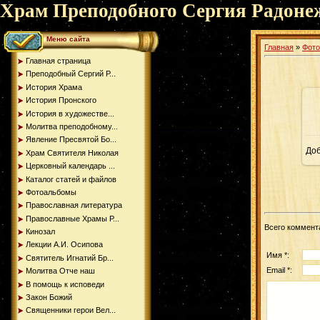
Храм Преподобного Сергия Радоне
Меню сайта
Главная
»
Фот
Главная страница
Преподобный Сергий Р...
История Храма
История Пронского
История в художестве...
Молитва преподобному...
Явление Пресвятой Бо...
До
Храм Святителя Николая
Церковный календарь ...
Каталог статей и файлов
Фотоальбомы
Православная литература
Православные Храмы Р...
Всего коммент
Кинозал
Лекции А.И. Осипова
Имя *:
Святитель Игнатий Бр...
Email *:
Молитва Отче наш
В помощь к исповеди
Закон Божий
Священники герои Вел...