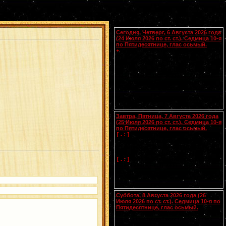
Календарь
Сегодня, Четверг, 6 Августа 2026 года
(24 Июля 2026 по ст. ст.). Седмица 10-я
по Пятидесятнице, глас осьмый.
Блгвв. князей страторпцев
Бориса
и
+
Глеба
, во св. Крещении Романа и
Давида (1015).
Мц.
Христины
(ок.
[.:]
300). Прп. Поликарпа, архимандрита
Печерского (1182). Новомч. Афанасия
Хиосского (1660) (
Греч.
). Новомч.
Феофила из Закинфоса (1603) (
Греч.
).
Чтения на этот год не определены
Завтра, Пятница, 7 Августа 2026 года
(25 Июля 2026 по ст. ст.). Седмица 10-я
по Пятидесятнице, глас осьмый.
Успение прав.
Анны
, матери
[.:]
Пресвятой Богородицы. Свв. жен
Олимпиады диакониссы (408-410) и
Евпраксии девы, Тавеннской (413).
Прп.
Макария
Желтоводского,
[.:]
Унженского (1444). Мчч. Санкта,
Маттура, Аттала и Бландины, Лионских
(
Галл.
). Память V Вселенского Собора
(553).
Суббота, 8 Августа 2026 года (26
Июля 2026 по ст. ст.). Седмица 10-я по
Пятидесятнице, глас осьмый.
Сщмчч. Ермолая, Ермиппа и Ермократа,
иереев Никомидийских (ок. 305). Прп.
Моисея Угрина, Печерского, в Ближних