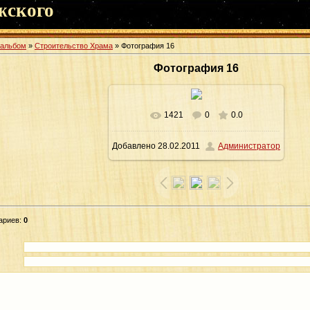
жского
оальбом
»
Строительство Храма
» Фотография 16
Фотография 16
1421
0
0.0
В реальном размере
1600x1200
/
Добавлено
28.02.2011
Администратор
227.2Kb
ариев
:
0