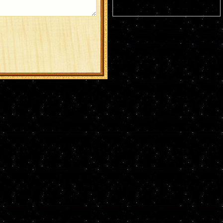
пещерах (ок. 1043). Прмц. Параскевы
(138-161).