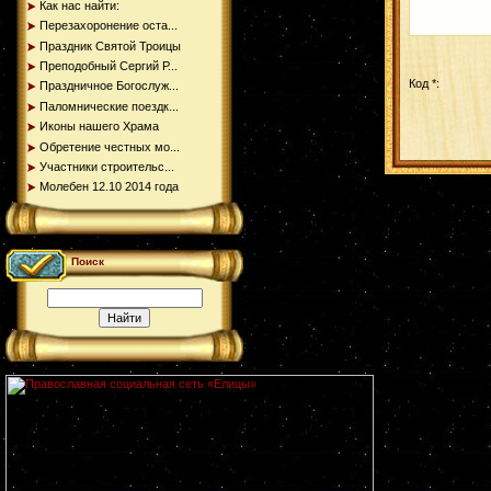
Как нас найти:
Перезахоронение оста...
Праздник Святой Троицы
Преподобный Сергий Р...
Код *:
Праздничное Богослуж...
Паломнические поездк...
Иконы нашего Храма
Обретение честных мо...
Участники строительс...
Молебен 12.10 2014 года
Поиск