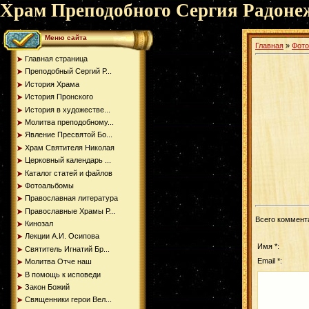
Храм Преподобного Сергия Радоне
Меню сайта
Главная
»
Фот
Главная страница
Преподобный Сергий Р...
История Храма
История Пронского
История в художестве...
Молитва преподобному...
Явление Пресвятой Бо...
Храм Святителя Николая
Церковный календарь ...
Каталог статей и файлов
Фотоальбомы
Православная литература
Православные Храмы Р...
Всего коммент
Кинозал
Лекции А.И. Осипова
Имя *:
Святитель Игнатий Бр...
Email *:
Молитва Отче наш
В помощь к исповеди
Закон Божий
Священники герои Вел...