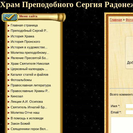
Храм Преподобного Сергия Радоне
Меню сайта
Главная
»
Фот
Главная страница
Преподобный Сергий Р...
История Храма
История Пронского
История в художестве...
Молитва преподобному...
Явление Пресвятой Бо...
До
Храм Святителя Николая
Церковный календарь ...
Каталог статей и файлов
Фотоальбомы
Православная литература
Православные Храмы Р...
Всего коммент
Кинозал
Лекции А.И. Осипова
Имя *:
Святитель Игнатий Бр...
Email *:
Молитва Отче наш
В помощь к исповеди
Закон Божий
Священники герои Вел...