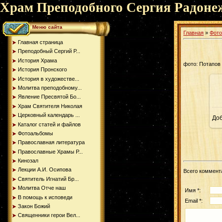
Храм Преподобного Сергия Радоне
Меню сайта
Главная
»
Фот
Главная страница
Преподобный Сергий Р...
История Храма
фото: Потапов
История Пронского
История в художестве...
Молитва преподобному...
Явление Пресвятой Бо...
Храм Святителя Николая
Церковный календарь ...
До
Каталог статей и файлов
Фотоальбомы
Православная литература
Православные Храмы Р...
Кинозал
Лекции А.И. Осипова
Всего коммент
Святитель Игнатий Бр...
Молитва Отче наш
Имя *:
В помощь к исповеди
Email *:
Закон Божий
Священники герои Вел...