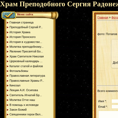
Храм Преподобного Сергия Радоне
Меню сайта
Главная
»
Фот
Главная страница
Преподобный Сергий Р...
История Храма
фото: Потапов
История Пронского
История в художестве...
Молитва преподобному...
Явление Пресвятой Бо...
Храм Святителя Николая
Церковный календарь ...
До
Каталог статей и файлов
Фотоальбомы
Православная литература
Православные Храмы Р...
Кинозал
Лекции А.И. Осипова
Всего коммент
Святитель Игнатий Бр...
Молитва Отче наш
Имя *:
В помощь к исповеди
Email *:
Закон Божий
Священники герои Вел...