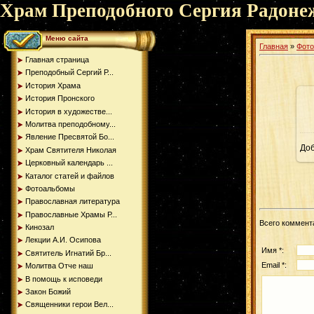
Храм Преподобного Сергия Радоне
Меню сайта
Главная
»
Фот
Главная страница
Преподобный Сергий Р...
История Храма
История Пронского
История в художестве...
Молитва преподобному...
Явление Пресвятой Бо...
До
Храм Святителя Николая
Церковный календарь ...
Каталог статей и файлов
Фотоальбомы
Православная литература
Православные Храмы Р...
Всего коммент
Кинозал
Лекции А.И. Осипова
Имя *:
Святитель Игнатий Бр...
Email *:
Молитва Отче наш
В помощь к исповеди
Закон Божий
Священники герои Вел...