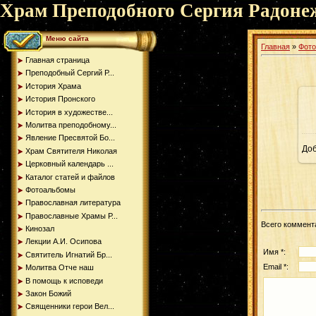
Храм Преподобного Сергия Радоне
Меню сайта
Главная
»
Фот
Главная страница
Преподобный Сергий Р...
История Храма
История Пронского
История в художестве...
Молитва преподобному...
Явление Пресвятой Бо...
До
Храм Святителя Николая
Церковный календарь ...
Каталог статей и файлов
Фотоальбомы
Православная литература
Православные Храмы Р...
Всего коммент
Кинозал
Лекции А.И. Осипова
Имя *:
Святитель Игнатий Бр...
Email *:
Молитва Отче наш
В помощь к исповеди
Закон Божий
Священники герои Вел...