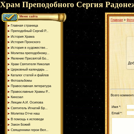
Храм Преподобного Сергия Радоне
Меню сайта
Главная
»
Фот
Главная страница
Преподобный Сергий Р...
История Храма
История Пронского
История в художестве...
Молитва преподобному...
Явление Пресвятой Бо...
До
Храм Святителя Николая
Церковный календарь ...
Каталог статей и файлов
Фотоальбомы
Православная литература
Православные Храмы Р...
Всего коммент
Кинозал
Лекции А.И. Осипова
Имя *:
Святитель Игнатий Бр...
Email *:
Молитва Отче наш
В помощь к исповеди
Закон Божий
Священники герои Вел...