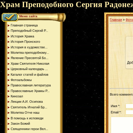
Храм Преподобного Сергия Радоне
Меню сайта
Главная
»
Фот
Главная страница
Преподобный Сергий Р...
История Храма
История Пронского
История в художестве...
Молитва преподобному...
Явление Пресвятой Бо...
До
Храм Святителя Николая
Церковный календарь ...
Каталог статей и файлов
Фотоальбомы
Православная литература
Православные Храмы Р...
Всего коммент
Кинозал
Лекции А.И. Осипова
Имя *:
Святитель Игнатий Бр...
Email *:
Молитва Отче наш
В помощь к исповеди
Закон Божий
Священники герои Вел...