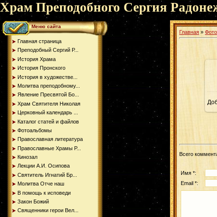
Храм Преподобного Сергия Радоне
Меню сайта
Главная
»
Фот
Главная страница
Преподобный Сергий Р...
История Храма
История Пронского
История в художестве...
Молитва преподобному...
Явление Пресвятой Бо...
До
Храм Святителя Николая
Церковный календарь ...
Каталог статей и файлов
Фотоальбомы
Православная литература
Православные Храмы Р...
Всего коммент
Кинозал
Лекции А.И. Осипова
Имя *:
Святитель Игнатий Бр...
Email *:
Молитва Отче наш
В помощь к исповеди
Закон Божий
Священники герои Вел...