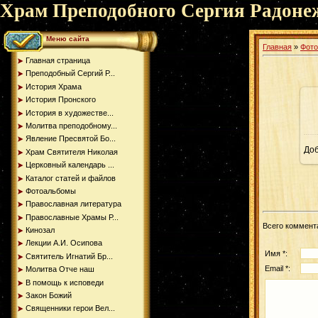
Храм Преподобного Сергия Радоне
Меню сайта
Главная
»
Фот
Главная страница
Преподобный Сергий Р...
История Храма
История Пронского
История в художестве...
Молитва преподобному...
Явление Пресвятой Бо...
До
Храм Святителя Николая
Церковный календарь ...
Каталог статей и файлов
Фотоальбомы
Православная литература
Православные Храмы Р...
Всего коммент
Кинозал
Лекции А.И. Осипова
Имя *:
Святитель Игнатий Бр...
Email *:
Молитва Отче наш
В помощь к исповеди
Закон Божий
Священники герои Вел...