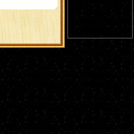
Германа Аляскинского (1837). Блж.
Николая Кочанова, Христа ради
юродивого, Новгородского (1392). Прп.
Анфисы игумении и 90 сестер ее (VIII).
Свт. Иоасафа, митр. Московского.
Равноапостольных: Климента, еп.
Охридского (916), Наума, Саввы,
Горазда и Ангеляра, учеников свв.
Кирилла и Мефодия (
Болг.
). Новомч.
Христодула (1777) (
Греч.
).