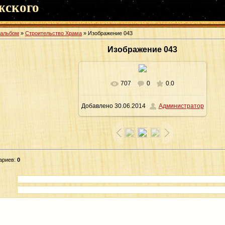
жского
оальбом
»
Строительство Храма
» Изображение 043
Изображение 043
707
0
0.0
В реальном размере
1600x1066
/
Добавлено
30.06.2014
Администратор
403.1Kb
ариев
:
0