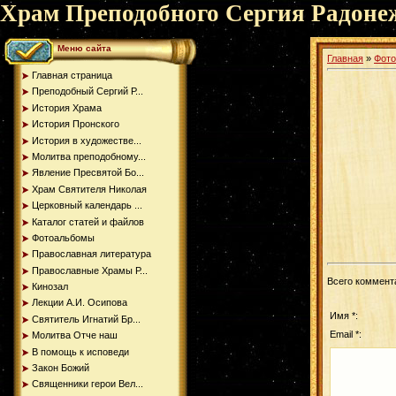
Храм Преподобного Сергия Радоне
Меню сайта
Главная
»
Фот
Главная страница
Преподобный Сергий Р...
История Храма
История Пронского
История в художестве...
Молитва преподобному...
Явление Пресвятой Бо...
Храм Святителя Николая
Церковный календарь ...
Каталог статей и файлов
Фотоальбомы
Православная литература
Православные Храмы Р...
Всего коммент
Кинозал
Лекции А.И. Осипова
Имя *:
Святитель Игнатий Бр...
Email *:
Молитва Отче наш
В помощь к исповеди
Закон Божий
Священники герои Вел...