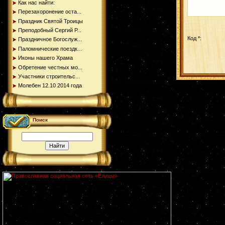
Как нас найти:
Перезахоронение оста...
Праздник Святой Троицы
Преподобный Сергий Р...
Код *:
Праздничное Богослуж...
Паломнические поездк...
Иконы нашего Храма
Обретение честных мо...
Участники строительс...
Молебен 12.10 2014 года
Поиск