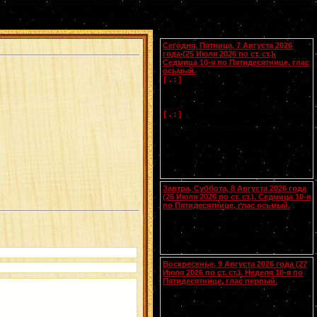
Календарь
Сегодня, Пятница, 7 Августа 2026
года (25 Июля 2026 по ст. ст.).
Седмица 10-я по Пятидесятнице, глас
осьмый.
Успение прав.
Анны
, матери
[.:]
Пресвятой Богородицы. Свв. жен
Олимпиады диакониссы (408-410) и
Евпраксии девы, Тавеннской (413).
Прп.
Макария
Желтоводского,
[.:]
Унженского (1444). Мчч. Санкта,
Маттура, Аттала и Бландины, Лионских
(
Галл.
). Память V Вселенского Собора
(553).
Чтения на этот год не определены
Завтра, Суббота, 8 Августа 2026 года
(26 Июля 2026 по ст. ст.). Седмица 10-я
по Пятидесятнице, глас осьмый.
Сщмчч. Ермолая, Ермиппа и Ермократа,
иереев Никомидийских (ок. 305). Прп.
Моисея Угрина, Печерского, в Ближних
пещерах (ок. 1043). Прмц. Параскевы
(138-161).
Воскресенье, 9 Августа 2026 года (27
Июля 2026 по ст. ст.). Неделя 10-я по
Пятидесятнице, глас первый.
Собор Смоленских святых
(
переходящее празднование в
воскресенье перед 28 июля
).
Вмч.
[.:]
и целителя
Пантелеимона
(305). Прп.