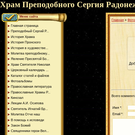
Храм Преподобного Сергия Радоне
Меню сайта
Главная
»
Фот
Главная страница
Преподобный Сергий Р...
История Храма
История Пронского
История в художестве...
Молитва преподобному...
Явление Пресвятой Бо...
До
Храм Святителя Николая
Церковный календарь ...
Каталог статей и файлов
Фотоальбомы
Православная литература
Православные Храмы Р...
Всего коммент
Кинозал
Лекции А.И. Осипова
Имя *:
Святитель Игнатий Бр...
Email *:
Молитва Отче наш
В помощь к исповеди
Закон Божий
Священники герои Вел...