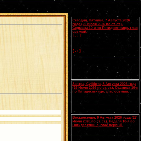
Календарь
Сегодня, Пятница, 7 Августа 2026
года (25 Июля 2026 по ст. ст.).
Седмица 10-я по Пятидесятнице, глас
осьмый.
Успение прав.
Анны
, матери
[.:]
Пресвятой Богородицы. Свв. жен
Олимпиады диакониссы (408-410) и
Евпраксии девы, Тавеннской (413).
Прп.
Макария
Желтоводского,
[.:]
Унженского (1444). Мчч. Санкта,
Маттура, Аттала и Бландины, Лионских
(
Галл.
). Память V Вселенского Собора
(553).
Чтения на этот год не определены
Завтра, Суббота, 8 Августа 2026 года
(26 Июля 2026 по ст. ст.). Седмица 10-я
по Пятидесятнице, глас осьмый.
Сщмчч. Ермолая, Ермиппа и Ермократа,
иереев Никомидийских (ок. 305). Прп.
Моисея Угрина, Печерского, в Ближних
пещерах (ок. 1043). Прмц. Параскевы
(138-161).
Воскресенье, 9 Августа 2026 года (27
Июля 2026 по ст. ст.). Неделя 10-я по
Пятидесятнице, глас первый.
Собор Смоленских святых
(
переходящее празднование в
воскресенье перед 28 июля
).
Вмч.
[.:]
и целителя
Пантелеимона
(305). Прп.