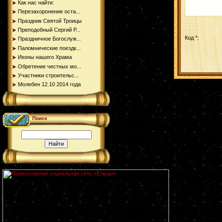
Как нас найти:
Перезахоронение оста...
Праздник Святой Троицы
Преподобный Сергий Р...
Код *:
Праздничное Богослуж...
Паломнические поездк...
Иконы нашего Храма
Обретение честных мо...
Участники строительс...
Молебен 12.10 2014 года
Поиск