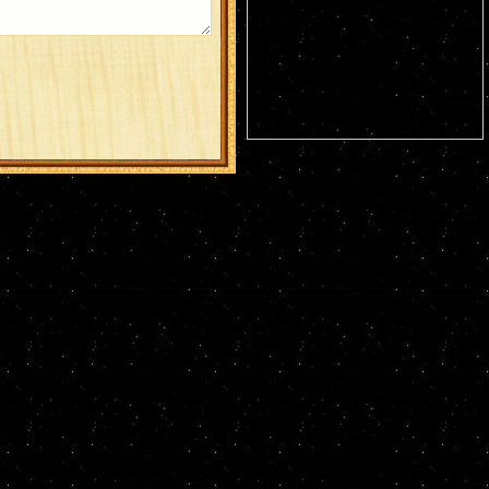
Германа Аляскинского (1837). Блж.
Николая Кочанова, Христа ради
юродивого, Новгородского (1392). Прп.
Анфисы игумении и 90 сестер ее (VIII).
Свт. Иоасафа, митр. Московского.
Равноапостольных: Климента, еп.
Охридского (916), Наума, Саввы,
Горазда и Ангеляра, учеников свв.
Кирилла и Мефодия (
Болг.
). Новомч.
Христодула (1777) (
Греч.
).