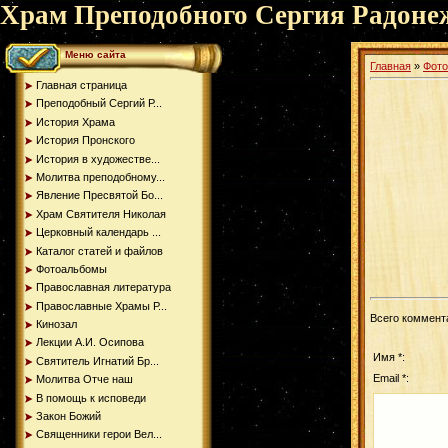
Храм Преподобного Сергия Радоне
Меню сайта
Главная
»
Фот
Главная страница
Преподобный Сергий Р...
История Храма
История Пронского
История в художестве...
Молитва преподобному...
Явление Пресвятой Бо...
Храм Святителя Николая
Церковный календарь ...
Каталог статей и файлов
Фотоальбомы
Православная литература
Православные Храмы Р...
Всего коммент
Кинозал
Лекции А.И. Осипова
Имя *:
Святитель Игнатий Бр...
Email *:
Молитва Отче наш
В помощь к исповеди
Закон Божий
Священники герои Вел...