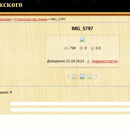
жского
оальбом
»
Строительство Храма
» IMG_5797
IMG_5797
798
0
0.0
В реальном размере
1600x1066
/
Добавлено
21.04.2014
Администратор
295.2Kb
ариев
:
0