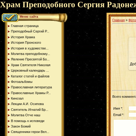
Храм Преподобного Сергия Радоне
Меню сайта
Главная
»
Фот
Главная страница
Преподобный Сергий Р...
История Храма
История Пронского
История в художестве...
Молитва преподобному...
Явление Пресвятой Бо...
До
Храм Святителя Николая
Церковный календарь ...
Каталог статей и файлов
Фотоальбомы
Православная литература
Православные Храмы Р...
Всего коммент
Кинозал
Лекции А.И. Осипова
Имя *:
Святитель Игнатий Бр...
Email *:
Молитва Отче наш
В помощь к исповеди
Закон Божий
Священники герои Вел...