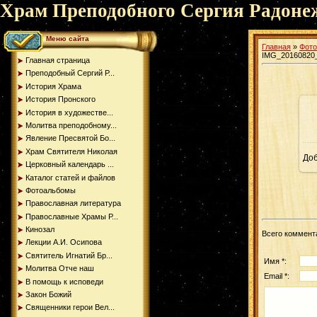
Храм Преподобного Сергия Радоне
Меню сайта
Главная
»
Фот
IMG_20160820
Главная страница
Преподобный Сергий Р...
История Храма
История Пронского
История в художестве...
Молитва преподобному...
Явление Пресвятой Бо...
Храм Святителя Николая
До
Церковный календарь ...
Каталог статей и файлов
Фотоальбомы
Православная литература
Православные Храмы Р...
Кинозал
Всего коммент
Лекции А.И. Осипова
Святитель Игнатий Бр...
Имя *:
Молитва Отче наш
Email *:
В помощь к исповеди
Закон Божий
Священники герои Вел...