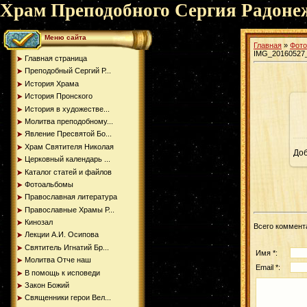
Храм Преподобного Сергия Радоне
Меню сайта
Главная
»
Фот
IMG_20160527
Главная страница
Преподобный Сергий Р...
История Храма
История Пронского
История в художестве...
Молитва преподобному...
Явление Пресвятой Бо...
Храм Святителя Николая
До
Церковный календарь ...
Каталог статей и файлов
Фотоальбомы
Православная литература
Православные Храмы Р...
Кинозал
Всего коммент
Лекции А.И. Осипова
Святитель Игнатий Бр...
Имя *:
Молитва Отче наш
Email *:
В помощь к исповеди
Закон Божий
Священники герои Вел...