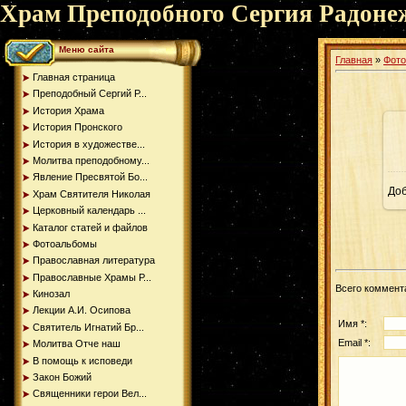
Храм Преподобного Сергия Радоне
Меню сайта
Главная
»
Фот
Главная страница
Преподобный Сергий Р...
История Храма
История Пронского
История в художестве...
Молитва преподобному...
Явление Пресвятой Бо...
До
Храм Святителя Николая
Церковный календарь ...
Каталог статей и файлов
Фотоальбомы
Православная литература
Православные Храмы Р...
Всего коммент
Кинозал
Лекции А.И. Осипова
Имя *:
Святитель Игнатий Бр...
Email *:
Молитва Отче наш
В помощь к исповеди
Закон Божий
Священники герои Вел...