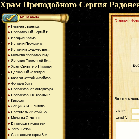
Храм Преподобного Сергия Радоне
Меню сайта
Главная
»
Фот
Главная страница
Преподобный Сергий Р...
История Храма
История Пронского
История в художестве...
Молитва преподобному...
Явление Пресвятой Бо...
До
Храм Святителя Николая
Церковный календарь ...
Каталог статей и файлов
Фотоальбомы
Православная литература
Православные Храмы Р...
Всего коммент
Кинозал
Лекции А.И. Осипова
Имя *:
Святитель Игнатий Бр...
Email *:
Молитва Отче наш
В помощь к исповеди
Закон Божий
Священники герои Вел...