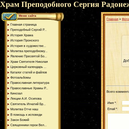
Храм Преподобного Сергия Радоне
Меню сайта
Главная
»
Фот
Главная страница
Преподобный Сергий Р...
История Храма
История Пронского
История в художестве...
Молитва преподобному...
Явление Пресвятой Бо...
До
Храм Святителя Николая
Церковный календарь ...
Каталог статей и файлов
Фотоальбомы
Православная литература
Православные Храмы Р...
Всего коммент
Кинозал
Лекции А.И. Осипова
Имя *:
Святитель Игнатий Бр...
Email *:
Молитва Отче наш
В помощь к исповеди
Закон Божий
Священники герои Вел...