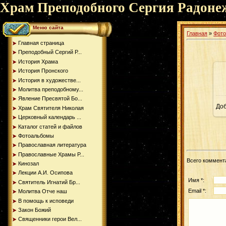
Храм Преподобного Сергия Радоне
Меню сайта
Главная
»
Фот
Главная страница
Преподобный Сергий Р...
История Храма
История Пронского
История в художестве...
Молитва преподобному...
Явление Пресвятой Бо...
До
Храм Святителя Николая
Церковный календарь ...
Каталог статей и файлов
Фотоальбомы
Православная литература
Православные Храмы Р...
Всего коммент
Кинозал
Лекции А.И. Осипова
Имя *:
Святитель Игнатий Бр...
Email *:
Молитва Отче наш
В помощь к исповеди
Закон Божий
Священники герои Вел...