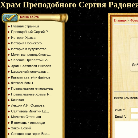
Храм Преподобного Сергия Радоне
Меню сайта
Главная
»
Фот
Главная страница
Преподобный Сергий Р...
История Храма
История Пронского
История в художестве...
Молитва преподобному...
Явление Пресвятой Бо...
До
Храм Святителя Николая
Церковный календарь ...
Каталог статей и файлов
Фотоальбомы
Православная литература
Православные Храмы Р...
Всего коммент
Кинозал
Лекции А.И. Осипова
Имя *:
Святитель Игнатий Бр...
Email *:
Молитва Отче наш
В помощь к исповеди
Закон Божий
Священники герои Вел...