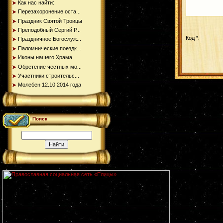
Как нас найти:
Перезахоронение оста...
Праздник Святой Троицы
Преподобный Сергий Р...
Код *:
Праздничное Богослуж...
Паломнические поездк...
Иконы нашего Храма
Обретение честных мо...
Участники строительс...
Молебен 12.10 2014 года
Поиск