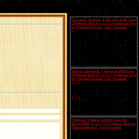
Календарь
Сегодня, Четверг, 6 Августа 2026 года
(24 Июля 2026 по ст. ст.). Седмица 10-я
по Пятидесятнице, глас осьмый.
Блгвв. князей страторпцев
Бориса
и
+
Глеба
, во св. Крещении Романа и
Давида (1015).
Мц.
Христины
(ок.
[.:]
300). Прп. Поликарпа, архимандрита
Печерского (1182). Новомч. Афанасия
Хиосского (1660) (
Греч.
). Новомч.
Феофила из Закинфоса (1603) (
Греч.
).
Чтения на этот год не определены
Завтра, Пятница, 7 Августа 2026 года
(25 Июля 2026 по ст. ст.). Седмица 10-я
по Пятидесятнице, глас осьмый.
Успение прав.
Анны
, матери
[.:]
Пресвятой Богородицы. Свв. жен
Олимпиады диакониссы (408-410) и
Евпраксии девы, Тавеннской (413).
Прп.
Макария
Желтоводского,
[.:]
Унженского (1444). Мчч. Санкта,
Маттура, Аттала и Бландины, Лионских
(
Галл.
). Память V Вселенского Собора
(553).
Суббота, 8 Августа 2026 года (26
Июля 2026 по ст. ст.). Седмица 10-я по
Пятидесятнице, глас осьмый.
Сщмчч. Ермолая, Ермиппа и Ермократа,
иереев Никомидийских (ок. 305). Прп.
Моисея Угрина, Печерского, в Ближних