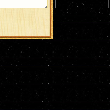
пещерах (ок. 1043). Прмц. Параскевы
(138-161).