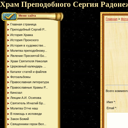
Храм Преподобного Сергия Радоне
Меню сайта
Главная
»
Фот
Главная страница
Преподобный Сергий Р...
История Храма
История Пронского
История в художестве...
Молитва преподобному...
Явление Пресвятой Бо...
Храм Святителя Николая
Церковный календарь ...
Каталог статей и файлов
Фотоальбомы
Православная литература
Православные Храмы Р...
Всего коммент
Кинозал
Лекции А.И. Осипова
Имя *:
Святитель Игнатий Бр...
Email *:
Молитва Отче наш
В помощь к исповеди
Закон Божий
Священники герои Вел...