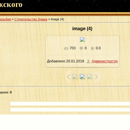
жского
оальбом
»
Строительство Храма
» image (4)
image (4)
703
0
0.0
В реальном размере
1200x1600
/
Добавлено
20.01.2018
Администратор
266.3Kb
ариев
:
0