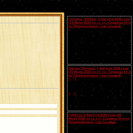
Календарь
Сегодня, Четверг, 6 Августа 2026 года
(24 Июля 2026 по ст. ст.). Седмица 10-я
по Пятидесятнице, глас осьмый.
Блгвв. князей страторпцев
Бориса
и
+
Глеба
, во св. Крещении Романа и
Давида (1015).
Мц.
Христины
(ок.
[.:]
300). Прп. Поликарпа, архимандрита
Печерского (1182). Новомч. Афанасия
Хиосского (1660) (
Греч.
). Новомч.
Феофила из Закинфоса (1603) (
Греч.
).
Чтения на этот год не определены
Завтра, Пятница, 7 Августа 2026 года
(25 Июля 2026 по ст. ст.). Седмица 10-я
по Пятидесятнице, глас осьмый.
Успение прав.
Анны
, матери
[.:]
Пресвятой Богородицы. Свв. жен
Олимпиады диакониссы (408-410) и
Евпраксии девы, Тавеннской (413).
Прп.
Макария
Желтоводского,
[.:]
Унженского (1444). Мчч. Санкта,
Маттура, Аттала и Бландины, Лионских
(
Галл.
). Память V Вселенского Собора
(553).
Суббота, 8 Августа 2026 года (26
Июля 2026 по ст. ст.). Седмица 10-я по
Пятидесятнице, глас осьмый.
Сщмчч. Ермолая, Ермиппа и Ермократа,
иереев Никомидийских (ок. 305). Прп.
Моисея Угрина, Печерского, в Ближних