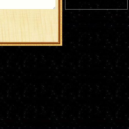
пещерах (ок. 1043). Прмц. Параскевы
(138-161).