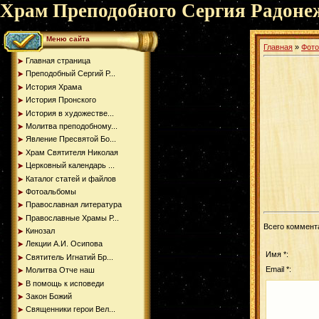
Храм Преподобного Сергия Радоне
Меню сайта
Главная
»
Фот
Главная страница
Преподобный Сергий Р...
История Храма
История Пронского
История в художестве...
Молитва преподобному...
Явление Пресвятой Бо...
Храм Святителя Николая
Церковный календарь ...
Каталог статей и файлов
Фотоальбомы
Православная литература
Православные Храмы Р...
Всего коммент
Кинозал
Лекции А.И. Осипова
Имя *:
Святитель Игнатий Бр...
Email *:
Молитва Отче наш
В помощь к исповеди
Закон Божий
Священники герои Вел...