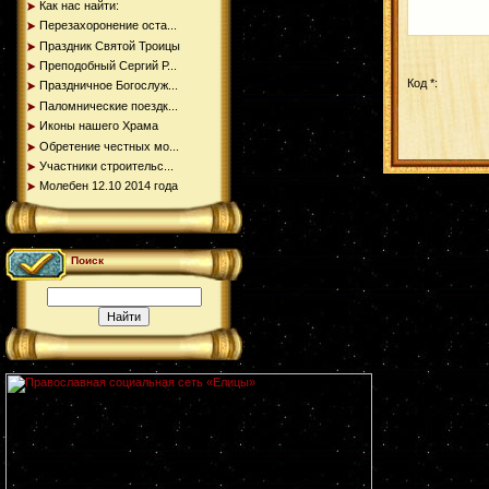
Как нас найти:
Перезахоронение оста...
Праздник Святой Троицы
Преподобный Сергий Р...
Код *:
Праздничное Богослуж...
Паломнические поездк...
Иконы нашего Храма
Обретение честных мо...
Участники строительс...
Молебен 12.10 2014 года
Поиск