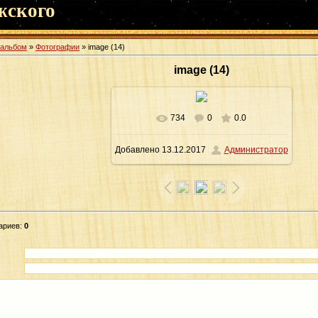
жского
оальбом
»
Фотографии
» image (14)
image (14)
734
0
0.0
В реальном размере
640x426
/
Добавлено
13.12.2017
Администратор
64.2Kb
ариев
:
0