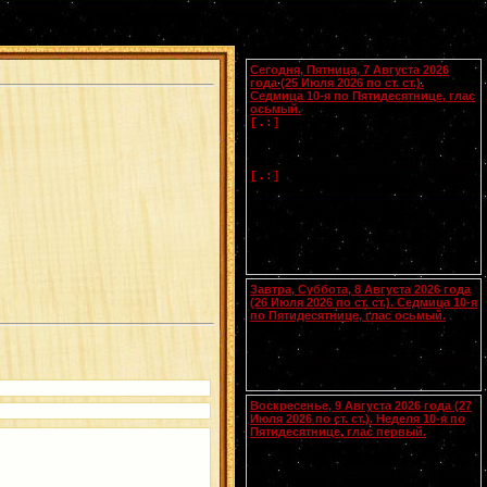
Календарь
Сегодня, Пятница, 7 Августа 2026
года (25 Июля 2026 по ст. ст.).
Седмица 10-я по Пятидесятнице, глас
осьмый.
Успение прав.
Анны
, матери
[.:]
Пресвятой Богородицы. Свв. жен
Олимпиады диакониссы (408-410) и
Евпраксии девы, Тавеннской (413).
Прп.
Макария
Желтоводского,
[.:]
Унженского (1444). Мчч. Санкта,
Маттура, Аттала и Бландины, Лионских
(
Галл.
). Память V Вселенского Собора
(553).
Чтения на этот год не определены
Завтра, Суббота, 8 Августа 2026 года
(26 Июля 2026 по ст. ст.). Седмица 10-я
по Пятидесятнице, глас осьмый.
Сщмчч. Ермолая, Ермиппа и Ермократа,
иереев Никомидийских (ок. 305). Прп.
Моисея Угрина, Печерского, в Ближних
пещерах (ок. 1043). Прмц. Параскевы
(138-161).
Воскресенье, 9 Августа 2026 года (27
Июля 2026 по ст. ст.). Неделя 10-я по
Пятидесятнице, глас первый.
Собор Смоленских святых
(
переходящее празднование в
воскресенье перед 28 июля
).
Вмч.
[.:]
и целителя
Пантелеимона
(305). Прп.