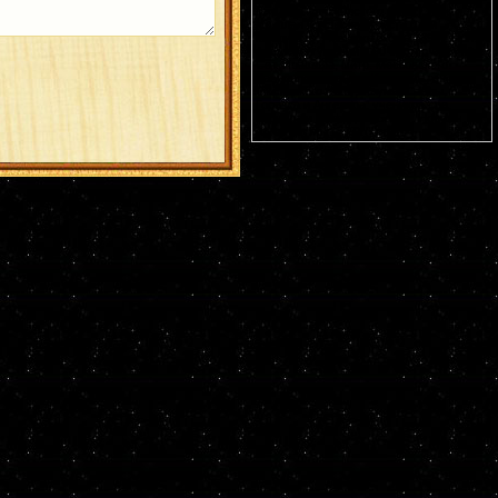
Германа Аляскинского (1837). Блж.
Николая Кочанова, Христа ради
юродивого, Новгородского (1392). Прп.
Анфисы игумении и 90 сестер ее (VIII).
Свт. Иоасафа, митр. Московского.
Равноапостольных: Климента, еп.
Охридского (916), Наума, Саввы,
Горазда и Ангеляра, учеников свв.
Кирилла и Мефодия (
Болг.
). Новомч.
Христодула (1777) (
Греч.
).