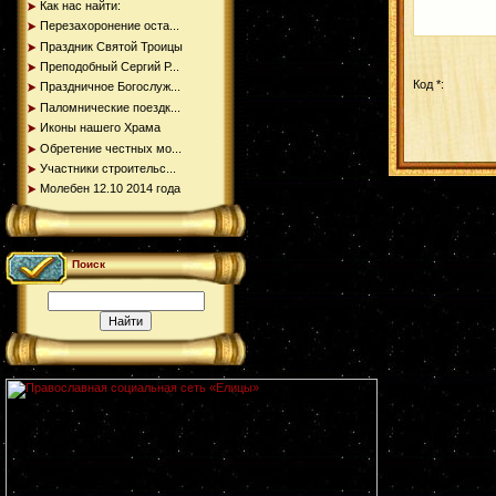
Как нас найти:
Перезахоронение оста...
Праздник Святой Троицы
Преподобный Сергий Р...
Код *:
Праздничное Богослуж...
Паломнические поездк...
Иконы нашего Храма
Обретение честных мо...
Участники строительс...
Молебен 12.10 2014 года
Поиск