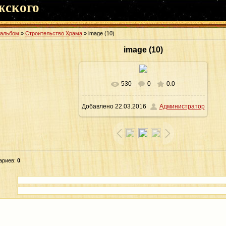
жского
оальбом
»
Строительство Храма
» image (10)
image (10)
530
0
0.0
В реальном размере
1600x1064
/
Добавлено
22.03.2016
Администратор
310.8Kb
ариев
:
0