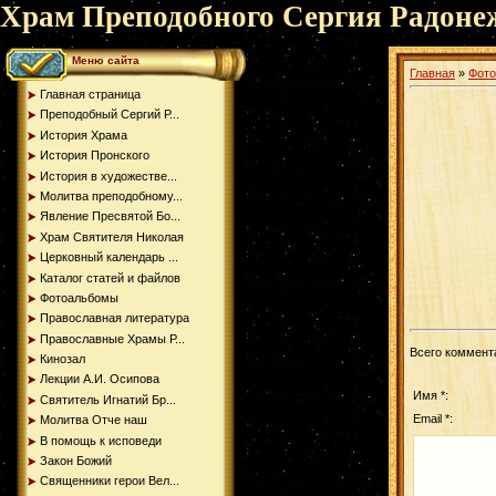
Храм Преподобного Сергия Радоне
Меню сайта
Главная
»
Фот
Главная страница
Преподобный Сергий Р...
История Храма
История Пронского
История в художестве...
Молитва преподобному...
Явление Пресвятой Бо...
Храм Святителя Николая
Церковный календарь ...
Каталог статей и файлов
Фотоальбомы
Православная литература
Православные Храмы Р...
Всего коммент
Кинозал
Лекции А.И. Осипова
Имя *:
Святитель Игнатий Бр...
Email *:
Молитва Отче наш
В помощь к исповеди
Закон Божий
Священники герои Вел...