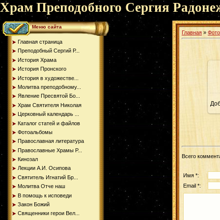
Храм Преподобного Сергия Радоне
Меню сайта
Главная
»
Фот
Главная страница
Преподобный Сергий Р...
История Храма
История Пронского
История в художестве...
Молитва преподобному...
Явление Пресвятой Бо...
До
Храм Святителя Николая
Церковный календарь ...
Каталог статей и файлов
Фотоальбомы
Православная литература
Православные Храмы Р...
Всего коммент
Кинозал
Лекции А.И. Осипова
Имя *:
Святитель Игнатий Бр...
Email *:
Молитва Отче наш
В помощь к исповеди
Закон Божий
Священники герои Вел...