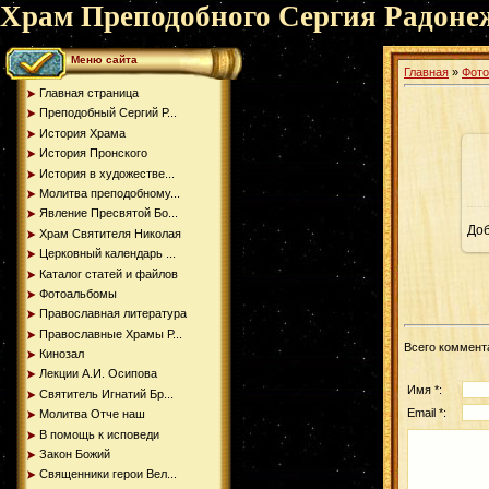
Храм Преподобного Сергия Радоне
Меню сайта
Главная
»
Фот
Главная страница
Преподобный Сергий Р...
История Храма
История Пронского
История в художестве...
Молитва преподобному...
Явление Пресвятой Бо...
До
Храм Святителя Николая
Церковный календарь ...
Каталог статей и файлов
Фотоальбомы
Православная литература
Православные Храмы Р...
Всего коммент
Кинозал
Лекции А.И. Осипова
Имя *:
Святитель Игнатий Бр...
Email *:
Молитва Отче наш
В помощь к исповеди
Закон Божий
Священники герои Вел...