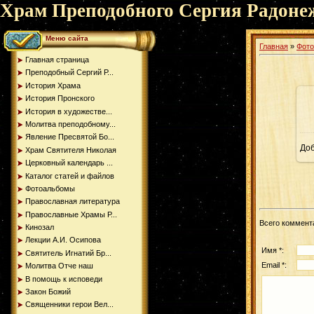
Храм Преподобного Сергия Радоне
Меню сайта
Главная
»
Фот
Главная страница
Преподобный Сергий Р...
История Храма
История Пронского
История в художестве...
Молитва преподобному...
Явление Пресвятой Бо...
До
Храм Святителя Николая
Церковный календарь ...
Каталог статей и файлов
Фотоальбомы
Православная литература
Православные Храмы Р...
Всего коммент
Кинозал
Лекции А.И. Осипова
Имя *:
Святитель Игнатий Бр...
Email *:
Молитва Отче наш
В помощь к исповеди
Закон Божий
Священники герои Вел...