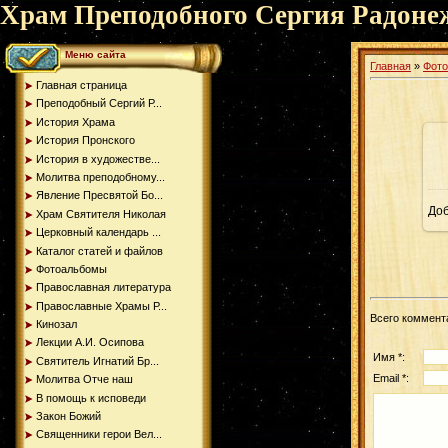
Храм Преподобного Сергия Радоне
Меню сайта
Главная
»
Фот
Главная страница
Преподобный Сергий Р...
История Храма
История Пронского
История в художестве...
Молитва преподобному...
Явление Пресвятой Бо...
До
Храм Святителя Николая
Церковный календарь ...
Каталог статей и файлов
Фотоальбомы
Православная литература
Православные Храмы Р...
Всего коммент
Кинозал
Лекции А.И. Осипова
Имя *:
Святитель Игнатий Бр...
Email *:
Молитва Отче наш
В помощь к исповеди
Закон Божий
Священники герои Вел...