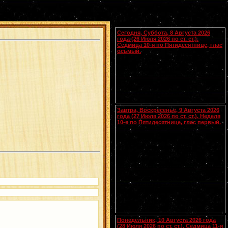
Календарь
Сегодня, Суббота, 8 Августа 2026
года (26 Июля 2026 по ст. ст.).
Седмица 10-я по Пятидесятнице, глас
осьмый.
Сщмчч. Ермолая, Ермиппа и Ермократа,
иереев Никомидийских (ок. 305). Прп.
Моисея Угрина, Печерского, в Ближних
пещерах (ок. 1043). Прмц. Параскевы
(138-161).
Чтения на этот год не определены
Завтра, Воскресенье, 9 Августа 2026
года (27 Июля 2026 по ст. ст.). Неделя
10-я по Пятидесятнице, глас первый.
Собор Смоленских святых
(
переходящее празднование в
воскресенье перед 28 июля
).
Вмч.
[.:]
и целителя
Пантелеимона
(305). Прп.
Германа Аляскинского (1837). Блж.
Николая Кочанова, Христа ради
юродивого, Новгородского (1392). Прп.
Анфисы игумении и 90 сестер ее (VIII).
Свт. Иоасафа, митр. Московского.
Равноапостольных: Климента, еп.
Охридского (916), Наума, Саввы,
Горазда и Ангеляра, учеников свв.
Кирилла и Мефодия (
Болг.
). Новомч.
Христодула (1777) (
Греч.
).
Понедельник, 10 Августа 2026 года
(28 Июля 2026 по ст. ст.). Седмица 11-я