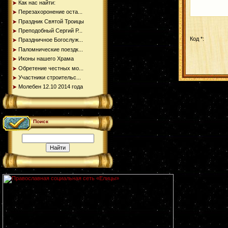
Как нас найти:
Перезахоронение оста...
Праздник Святой Троицы
Преподобный Сергий Р...
Код *:
Праздничное Богослуж...
Паломнические поездк...
Иконы нашего Храма
Обретение честных мо...
Участники строительс...
Молебен 12.10 2014 года
Поиск