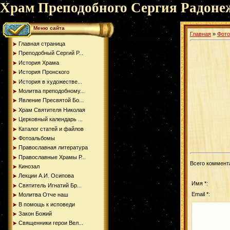
Храм Преподобного Сергия Радоне
Меню сайта
Главная
»
Фот
Главная страница
Преподобный Сергий Р...
История Храма
История Пронского
История в художестве...
Молитва преподобному...
Явление Пресвятой Бо...
Храм Святителя Николая
Церковный календарь ...
Каталог статей и файлов
Фотоальбомы
Православная литература
Православные Храмы Р...
Всего коммент
Кинозал
Лекции А.И. Осипова
Имя *:
Святитель Игнатий Бр...
Email *:
Молитва Отче наш
В помощь к исповеди
Закон Божий
Священники герои Вел...