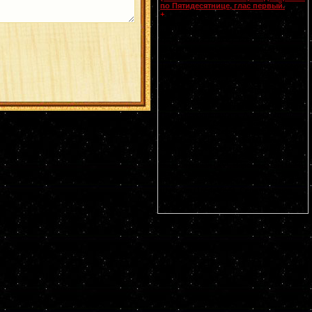
по Пятидесятнице, глас первый.
Смоленской
иконы Божией Матери,
+
именуемой Одигитрия
(Путеводительница) (
принесена из
Царьграда в 1046 г.
). Апп. от 70-ти
Прохора, Никанора, Тимона и Пармена
диаконов (I). Свт. Питирима, еп.
Тамбовского (1698). Собор Тамбовских
святых. Прп. Моисея, чудотворца
Печерского, в Дальних пещерах (XIII-
XIV). Мчч. Иулиана Далматского (II),
Евстафия воина (ок. 316) и Акакия (ок.
321). Прп. Ирины, Каппадокийской. Прп.
Павла Ксиропотамита, Афонского.
Гребневской (1380), Костромской (1672)
и Умиление Серафимо-Дивеевской
(1885) икон Божией Матери. Чтимые
списки со Смоленской иконы Божией
Матери: Устюжская (1290),
Выдропусская (XV), Воронинская (1524),
Христофоровская (XVI), Супрасльская
(XVI), Югская (1615), Игрицкая (1624),
Шуйская (1654-1655), Седмиезерная
(XVII), Сергиевская (в Троице-Сергиевой
Лавре) (1730).