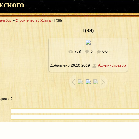
жского
оальбом
»
Строительство Храма
» i (38)
i (38)
778
0
0.0
В реальном размере
960x1280
/
Добавлено
20.10.2019
Администратор
234.5Kb
ариев
:
0