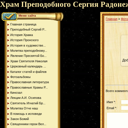
Храм Преподобного Сергия Радоне
Меню сайта
Главная
»
Фот
Главная страница
Преподобный Сергий Р...
История Храма
История Пронского
История в художестве...
Молитва преподобному...
Явление Пресвятой Бо...
До
Храм Святителя Николая
Церковный календарь ...
Каталог статей и файлов
Фотоальбомы
Православная литература
Православные Храмы Р...
Всего коммент
Кинозал
Лекции А.И. Осипова
Имя *:
Святитель Игнатий Бр...
Email *:
Молитва Отче наш
В помощь к исповеди
Закон Божий
Священники герои Вел...