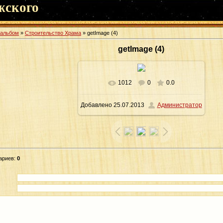
жского
оальбом
»
Строительство Храма
» getImage (4)
getImage (4)
1012
0
0.0
В реальном размере
640x426
/
Добавлено
25.07.2013
Администратор
73.5Kb
ариев
:
0