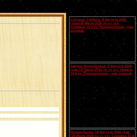
Календарь
Сегодня, Суббота, 8 Августа 2026
года (26 Июля 2026 по ст. ст.).
Седмица 10-я по Пятидесятнице, глас
осьмый.
Сщмчч. Ермолая, Ермиппа и Ермократа,
иереев Никомидийских (ок. 305). Прп.
Моисея Угрина, Печерского, в Ближних
пещерах (ок. 1043). Прмц. Параскевы
(138-161).
Чтения на этот год не определены
Завтра, Воскресенье, 9 Августа 2026
года (27 Июля 2026 по ст. ст.). Неделя
10-я по Пятидесятнице, глас первый.
Собор Смоленских святых
(
переходящее празднование в
воскресенье перед 28 июля
).
Вмч.
[.:]
и целителя
Пантелеимона
(305). Прп.
Германа Аляскинского (1837). Блж.
Николая Кочанова, Христа ради
юродивого, Новгородского (1392). Прп.
Анфисы игумении и 90 сестер ее (VIII).
Свт. Иоасафа, митр. Московского.
Равноапостольных: Климента, еп.
Охридского (916), Наума, Саввы,
Горазда и Ангеляра, учеников свв.
Кирилла и Мефодия (
Болг.
). Новомч.
Христодула (1777) (
Греч.
).
Понедельник, 10 Августа 2026 года
(28 Июля 2026 по ст. ст.). Седмица 11-я