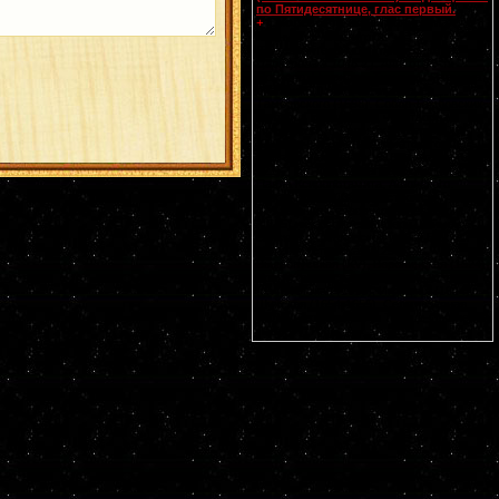
по Пятидесятнице, глас первый.
Смоленской
иконы Божией Матери,
+
именуемой Одигитрия
(Путеводительница) (
принесена из
Царьграда в 1046 г.
). Апп. от 70-ти
Прохора, Никанора, Тимона и Пармена
диаконов (I). Свт. Питирима, еп.
Тамбовского (1698). Собор Тамбовских
святых. Прп. Моисея, чудотворца
Печерского, в Дальних пещерах (XIII-
XIV). Мчч. Иулиана Далматского (II),
Евстафия воина (ок. 316) и Акакия (ок.
321). Прп. Ирины, Каппадокийской. Прп.
Павла Ксиропотамита, Афонского.
Гребневской (1380), Костромской (1672)
и Умиление Серафимо-Дивеевской
(1885) икон Божией Матери. Чтимые
списки со Смоленской иконы Божией
Матери: Устюжская (1290),
Выдропусская (XV), Воронинская (1524),
Христофоровская (XVI), Супрасльская
(XVI), Югская (1615), Игрицкая (1624),
Шуйская (1654-1655), Седмиезерная
(XVII), Сергиевская (в Троице-Сергиевой
Лавре) (1730).