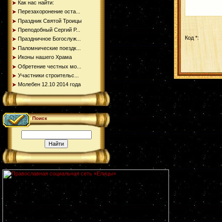
Как нас найти:
Перезахоронение оста...
Праздник Святой Троицы
Преподобный Сергий Р...
Код *:
Праздничное Богослуж...
Паломнические поездк...
Иконы нашего Храма
Обретение честных мо...
Участники строительс...
Молебен 12.10 2014 года
Поиск