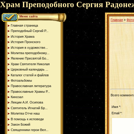
Храм Преподобного Сергия Радоне
Меню сайта
Главная
»
Фот
Главная страница
Преподобный Сергий Р...
История Храма
История Пронского
История в художестве...
Молитва преподобному...
Явление Пресвятой Бо...
Храм Святителя Николая
Церковный календарь ...
Каталог статей и файлов
Фотоальбомы
Православная литература
Православные Храмы Р...
Всего коммент
Кинозал
Лекции А.И. Осипова
Имя *:
Святитель Игнатий Бр...
Email *:
Молитва Отче наш
В помощь к исповеди
Закон Божий
Священники герои Вел...