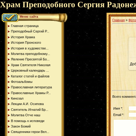
Храм Преподобного Сергия Радоне
Меню сайта
Главная
»
Фот
Главная страница
Преподобный Сергий Р...
История Храма
История Пронского
История в художестве...
Молитва преподобному...
Явление Пресвятой Бо...
До
Храм Святителя Николая
Церковный календарь ...
Каталог статей и файлов
Фотоальбомы
Православная литература
Православные Храмы Р...
Всего коммент
Кинозал
Лекции А.И. Осипова
Имя *:
Святитель Игнатий Бр...
Email *:
Молитва Отче наш
В помощь к исповеди
Закон Божий
Священники герои Вел...