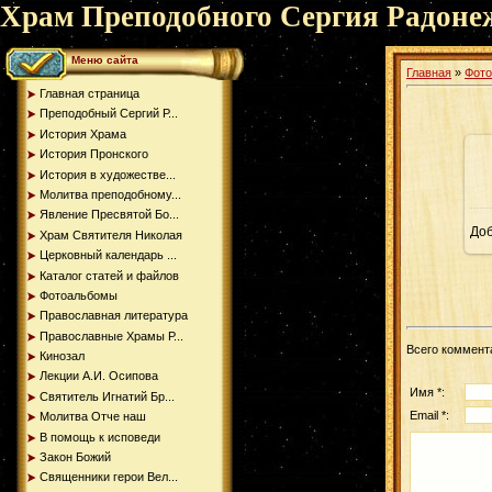
Храм Преподобного Сергия Радоне
Меню сайта
Главная
»
Фот
Главная страница
Преподобный Сергий Р...
История Храма
История Пронского
История в художестве...
Молитва преподобному...
Явление Пресвятой Бо...
До
Храм Святителя Николая
Церковный календарь ...
Каталог статей и файлов
Фотоальбомы
Православная литература
Православные Храмы Р...
Всего коммент
Кинозал
Лекции А.И. Осипова
Имя *:
Святитель Игнатий Бр...
Email *:
Молитва Отче наш
В помощь к исповеди
Закон Божий
Священники герои Вел...