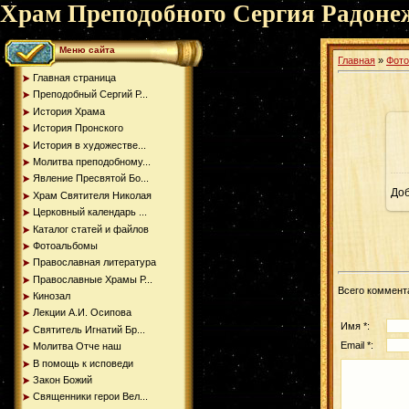
Храм Преподобного Сергия Радоне
Меню сайта
Главная
»
Фот
Главная страница
Преподобный Сергий Р...
История Храма
История Пронского
История в художестве...
Молитва преподобному...
Явление Пресвятой Бо...
До
Храм Святителя Николая
Церковный календарь ...
Каталог статей и файлов
Фотоальбомы
Православная литература
Православные Храмы Р...
Всего коммент
Кинозал
Лекции А.И. Осипова
Имя *:
Святитель Игнатий Бр...
Email *:
Молитва Отче наш
В помощь к исповеди
Закон Божий
Священники герои Вел...