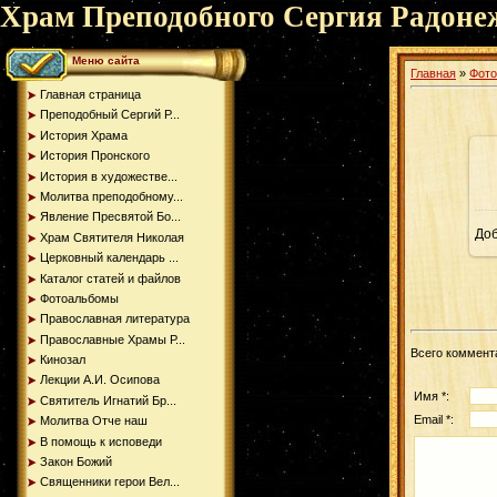
Храм Преподобного Сергия Радоне
Меню сайта
Главная
»
Фот
Главная страница
Преподобный Сергий Р...
История Храма
История Пронского
История в художестве...
Молитва преподобному...
Явление Пресвятой Бо...
До
Храм Святителя Николая
Церковный календарь ...
Каталог статей и файлов
Фотоальбомы
Православная литература
Православные Храмы Р...
Всего коммент
Кинозал
Лекции А.И. Осипова
Имя *:
Святитель Игнатий Бр...
Email *:
Молитва Отче наш
В помощь к исповеди
Закон Божий
Священники герои Вел...