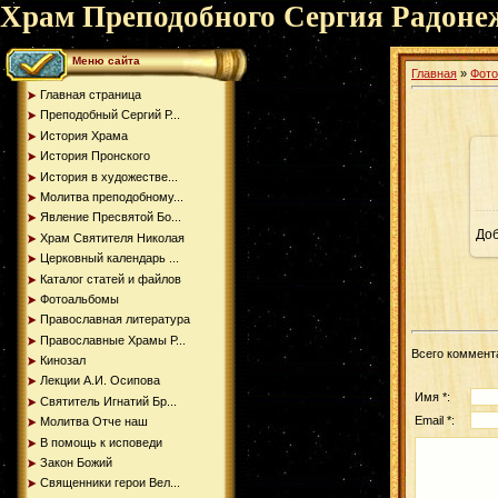
Храм Преподобного Сергия Радоне
Меню сайта
Главная
»
Фот
Главная страница
Преподобный Сергий Р...
История Храма
История Пронского
История в художестве...
Молитва преподобному...
Явление Пресвятой Бо...
До
Храм Святителя Николая
Церковный календарь ...
Каталог статей и файлов
Фотоальбомы
Православная литература
Православные Храмы Р...
Всего коммент
Кинозал
Лекции А.И. Осипова
Имя *:
Святитель Игнатий Бр...
Email *:
Молитва Отче наш
В помощь к исповеди
Закон Божий
Священники герои Вел...