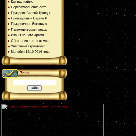
Как нас найти:
Перезахоронение оста...
Праздник Святой Троицы
Преподобный Сергий Р...
Праздничное Богослуж...
Паломнические поездк...
Иконы нашего Храма
Обретение честных мо...
Участники строительс...
Молебен 12.10 2014 года
Поиск