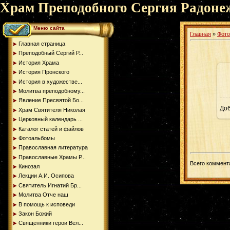
Храм Преподобного Сергия Радоне
Меню сайта
Главная
»
Фот
Главная страница
Преподобный Сергий Р...
История Храма
История Пронского
История в художестве...
Молитва преподобному...
Явление Пресвятой Бо...
До
Храм Святителя Николая
Церковный календарь ...
Каталог статей и файлов
Фотоальбомы
Православная литература
Православные Храмы Р...
Всего коммент
Кинозал
Лекции А.И. Осипова
Святитель Игнатий Бр...
Молитва Отче наш
В помощь к исповеди
Закон Божий
Священники герои Вел...