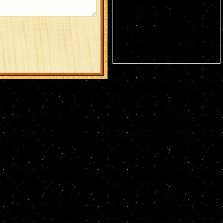
Германа Аляскинского (1837). Блж.
Николая Кочанова, Христа ради
юродивого, Новгородского (1392). Прп.
Анфисы игумении и 90 сестер ее (VIII).
Свт. Иоасафа, митр. Московского.
Равноапостольных: Климента, еп.
Охридского (916), Наума, Саввы,
Горазда и Ангеляра, учеников свв.
Кирилла и Мефодия (
Болг.
). Новомч.
Христодула (1777) (
Греч.
).