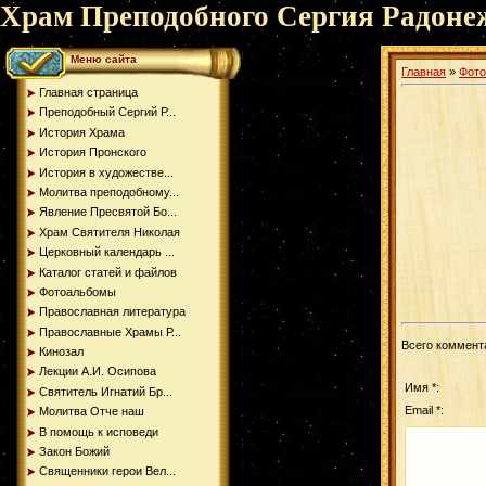
Храм Преподобного Сергия Радоне
Меню сайта
Главная
»
Фот
Главная страница
Преподобный Сергий Р...
История Храма
История Пронского
История в художестве...
Молитва преподобному...
Явление Пресвятой Бо...
Храм Святителя Николая
Церковный календарь ...
Каталог статей и файлов
Фотоальбомы
Православная литература
Православные Храмы Р...
Всего коммент
Кинозал
Лекции А.И. Осипова
Имя *:
Святитель Игнатий Бр...
Email *:
Молитва Отче наш
В помощь к исповеди
Закон Божий
Священники герои Вел...