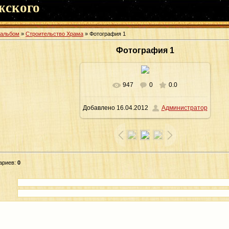
жского
оальбом
»
Строительство Храма
» Фотография 1
Фотография 1
947
0
0.0
В реальном размере
1066x1600
/
Добавлено
16.04.2012
Администратор
431.2Kb
ариев
:
0