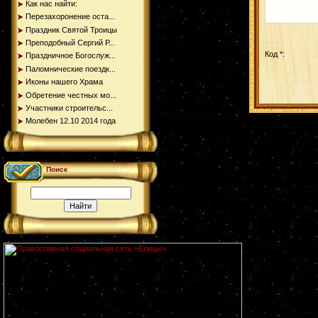
Как нас найти:
Перезахоронение оста...
Праздник Святой Троицы
Преподобный Сергий Р...
Код *:
Праздничное Богослуж...
Паломнические поездк...
Иконы нашего Храма
Обретение честных мо...
Участники строительс...
Молебен 12.10 2014 года
Поиск