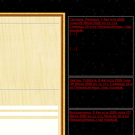
Календарь
Сегодня, Пятница, 7 Августа 2026
года (25 Июля 2026 по ст. ст.).
Седмица 10-я по Пятидесятнице, глас
осьмый.
Успение прав.
Анны
, матери
[.:]
Пресвятой Богородицы. Свв. жен
Олимпиады диакониссы (408-410) и
Евпраксии девы, Тавеннской (413).
Прп.
Макария
Желтоводского,
[.:]
Унженского (1444). Мчч. Санкта,
Маттура, Аттала и Бландины, Лионских
(
Галл.
). Память V Вселенского Собора
(553).
Чтения на этот год не определены
Завтра, Суббота, 8 Августа 2026 года
(26 Июля 2026 по ст. ст.). Седмица 10-я
по Пятидесятнице, глас осьмый.
Сщмчч. Ермолая, Ермиппа и Ермократа,
иереев Никомидийских (ок. 305). Прп.
Моисея Угрина, Печерского, в Ближних
пещерах (ок. 1043). Прмц. Параскевы
(138-161).
Воскресенье, 9 Августа 2026 года (27
Июля 2026 по ст. ст.). Неделя 10-я по
Пятидесятнице, глас первый.
Собор Смоленских святых
(
переходящее празднование в
воскресенье перед 28 июля
).
Вмч.
[.:]
и целителя
Пантелеимона
(305). Прп.