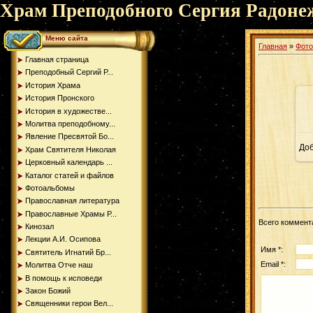
Храм Преподобного Сергия Радоне
Меню сайта
Главная
»
Фот
Главная страница
Преподобный Сергий Р...
История Храма
История Пронского
История в художестве...
Молитва преподобному...
Явление Пресвятой Бо...
До
Храм Святителя Николая
Церковный календарь ...
Каталог статей и файлов
Фотоальбомы
Православная литература
Православные Храмы Р...
Всего коммент
Кинозал
Лекции А.И. Осипова
Имя *:
Святитель Игнатий Бр...
Email *:
Молитва Отче наш
В помощь к исповеди
Закон Божий
Священники герои Вел...