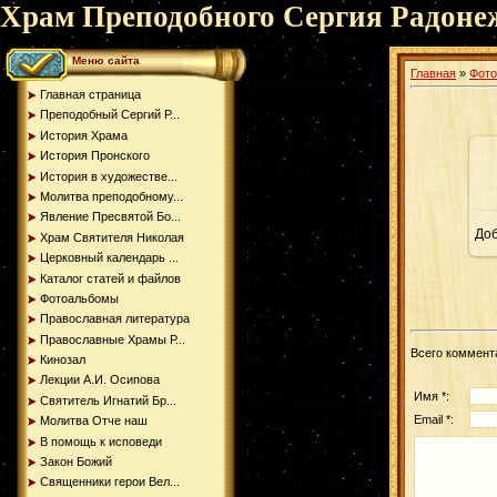
Храм Преподобного Сергия Радоне
Меню сайта
Главная
»
Фот
Главная страница
Преподобный Сергий Р...
История Храма
История Пронского
История в художестве...
Молитва преподобному...
Явление Пресвятой Бо...
До
Храм Святителя Николая
Церковный календарь ...
Каталог статей и файлов
Фотоальбомы
Православная литература
Православные Храмы Р...
Всего коммент
Кинозал
Лекции А.И. Осипова
Имя *:
Святитель Игнатий Бр...
Email *:
Молитва Отче наш
В помощь к исповеди
Закон Божий
Священники герои Вел...