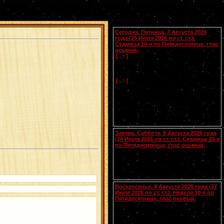
Календарь
Сегодня, Пятница, 7 Августа 2026
года (25 Июля 2026 по ст. ст.).
Седмица 10-я по Пятидесятнице, глас
осьмый.
Успение прав.
Анны
, матери
[.:]
Пресвятой Богородицы. Свв. жен
Олимпиады диакониссы (408-410) и
Евпраксии девы, Тавеннской (413).
Прп.
Макария
Желтоводского,
[.:]
Унженского (1444). Мчч. Санкта,
Маттура, Аттала и Бландины, Лионских
(
Галл.
). Память V Вселенского Собора
(553).
Чтения на этот год не определены
Завтра, Суббота, 8 Августа 2026 года
(26 Июля 2026 по ст. ст.). Седмица 10-я
по Пятидесятнице, глас осьмый.
Сщмчч. Ермолая, Ермиппа и Ермократа,
иереев Никомидийских (ок. 305). Прп.
Моисея Угрина, Печерского, в Ближних
пещерах (ок. 1043). Прмц. Параскевы
(138-161).
Воскресенье, 9 Августа 2026 года (27
Июля 2026 по ст. ст.). Неделя 10-я по
Пятидесятнице, глас первый.
Собор Смоленских святых
(
переходящее празднование в
воскресенье перед 28 июля
).
Вмч.
[.:]
и целителя
Пантелеимона
(305). Прп.