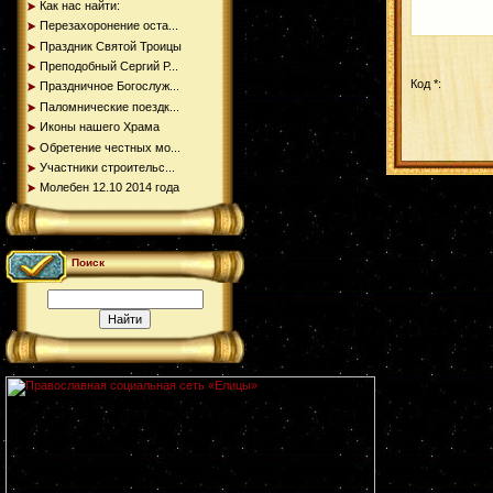
Как нас найти:
Перезахоронение оста...
Праздник Святой Троицы
Преподобный Сергий Р...
Код *:
Праздничное Богослуж...
Паломнические поездк...
Иконы нашего Храма
Обретение честных мо...
Участники строительс...
Молебен 12.10 2014 года
Поиск