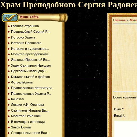
Храм Преподобного Сергия Радоне
Меню сайта
Главная
»
Фот
Главная страница
Преподобный Сергий Р...
История Храма
История Пронского
История в художестве...
Молитва преподобному...
Явление Пресвятой Бо...
Храм Святителя Николая
Церковный календарь ...
Каталог статей и файлов
Фотоальбомы
Православная литература
Православные Храмы Р...
Всего коммент
Кинозал
Лекции А.И. Осипова
Имя *:
Святитель Игнатий Бр...
Email *:
Молитва Отче наш
В помощь к исповеди
Закон Божий
Священники герои Вел...