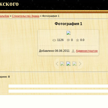
жского
оальбом
»
Строительство Храма
» Фотография 1
Фотография 1
1126
0
0.0
В реальном размере
1600x1066
/
Добавлено
06.06.2011
Администратор
239.7Kb
ариев
:
0