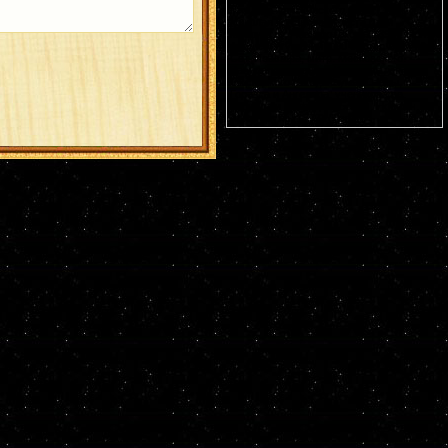
Германа Аляскинского (1837). Блж.
Николая Кочанова, Христа ради
юродивого, Новгородского (1392). Прп.
Анфисы игумении и 90 сестер ее (VIII).
Свт. Иоасафа, митр. Московского.
Равноапостольных: Климента, еп.
Охридского (916), Наума, Саввы,
Горазда и Ангеляра, учеников свв.
Кирилла и Мефодия (
Болг.
). Новомч.
Христодула (1777) (
Греч.
).