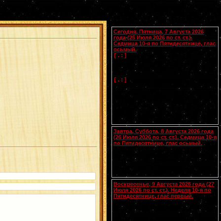
Календарь
Сегодня, Пятница, 7 Августа 2026
года (25 Июля 2026 по ст. ст.).
Седмица 10-я по Пятидесятнице, глас
осьмый.
Успение прав.
Анны
, матери
[.:]
Пресвятой Богородицы. Свв. жен
Олимпиады диакониссы (408-410) и
Евпраксии девы, Тавеннской (413).
Прп.
Макария
Желтоводского,
[.:]
Унженского (1444). Мчч. Санкта,
Маттура, Аттала и Бландины, Лионских
(
Галл.
). Память V Вселенского Собора
(553).
Чтения на этот год не определены
Завтра, Суббота, 8 Августа 2026 года
(26 Июля 2026 по ст. ст.). Седмица 10-я
по Пятидесятнице, глас осьмый.
Сщмчч. Ермолая, Ермиппа и Ермократа,
иереев Никомидийских (ок. 305). Прп.
Моисея Угрина, Печерского, в Ближних
пещерах (ок. 1043). Прмц. Параскевы
(138-161).
Воскресенье, 9 Августа 2026 года (27
Июля 2026 по ст. ст.). Неделя 10-я по
Пятидесятнице, глас первый.
Собор Смоленских святых
(
переходящее празднование в
воскресенье перед 28 июля
).
Вмч.
[.:]
и целителя
Пантелеимона
(305). Прп.