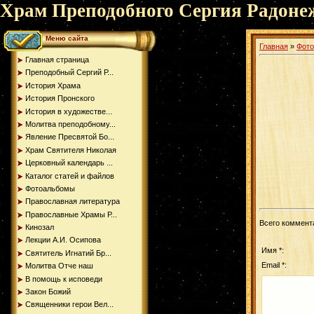
Храм Преподобного Сергия Радоне
Меню сайта
Главная
»
Фот
Главная страница
Преподобный Сергий Р...
История Храма
История Пронского
История в художестве...
Молитва преподобному...
Явление Пресвятой Бо...
Храм Святителя Николая
Церковный календарь ...
Каталог статей и файлов
Фотоальбомы
Православная литература
Православные Храмы Р...
Всего коммент
Кинозал
Лекции А.И. Осипова
Имя *:
Святитель Игнатий Бр...
Email *:
Молитва Отче наш
В помощь к исповеди
Закон Божий
Священники герои Вел...