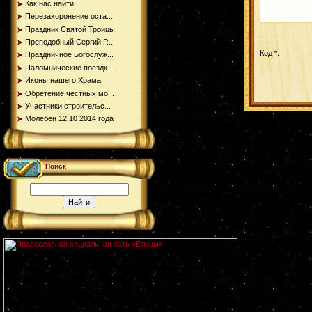
Как нас найти:
Перезахоронение оста...
Праздник Святой Троицы
Преподобный Сергий Р...
Код *:
Праздничное Богослуж...
Паломнические поездк...
Иконы нашего Храма
Обретение честных мо...
Участники строительс...
Молебен 12.10 2014 года
Поиск