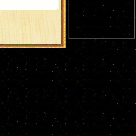
Германа Аляскинского (1837). Блж.
Николая Кочанова, Христа ради
юродивого, Новгородского (1392). Прп.
Анфисы игумении и 90 сестер ее (VIII).
Свт. Иоасафа, митр. Московского.
Равноапостольных: Климента, еп.
Охридского (916), Наума, Саввы,
Горазда и Ангеляра, учеников свв.
Кирилла и Мефодия (
Болг.
). Новомч.
Христодула (1777) (
Греч.
).