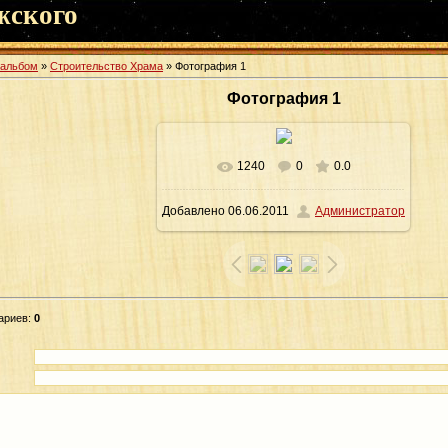
жского
оальбом
»
Строительство Храма
» Фотография 1
Фотография 1
1240
0
0.0
В реальном размере
1600x1066
/
Добавлено
06.06.2011
Администратор
213.5Kb
ариев
:
0