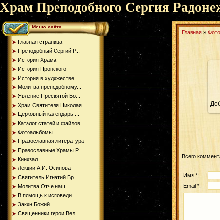
Храм Преподобного Сергия Радоне
Меню сайта
Главная
»
Фот
Главная страница
Преподобный Сергий Р...
История Храма
История Пронского
История в художестве...
Молитва преподобному...
Явление Пресвятой Бо...
До
Храм Святителя Николая
Церковный календарь ...
Каталог статей и файлов
Фотоальбомы
Православная литература
Православные Храмы Р...
Всего коммент
Кинозал
Лекции А.И. Осипова
Имя *:
Святитель Игнатий Бр...
Email *:
Молитва Отче наш
В помощь к исповеди
Закон Божий
Священники герои Вел...