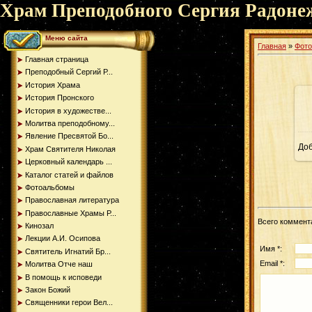
Храм Преподобного Сергия Радоне
Меню сайта
Главная
»
Фот
Главная страница
Преподобный Сергий Р...
История Храма
История Пронского
История в художестве...
Молитва преподобному...
Явление Пресвятой Бо...
До
Храм Святителя Николая
Церковный календарь ...
Каталог статей и файлов
Фотоальбомы
Православная литература
Православные Храмы Р...
Всего коммент
Кинозал
Лекции А.И. Осипова
Имя *:
Святитель Игнатий Бр...
Email *:
Молитва Отче наш
В помощь к исповеди
Закон Божий
Священники герои Вел...