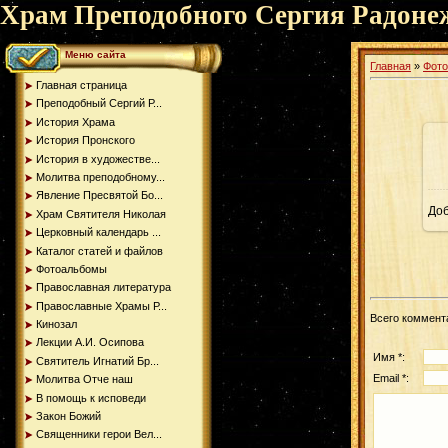
Храм Преподобного Сергия Радоне
Меню сайта
Главная
»
Фот
Главная страница
Преподобный Сергий Р...
История Храма
История Пронского
История в художестве...
Молитва преподобному...
Явление Пресвятой Бо...
До
Храм Святителя Николая
Церковный календарь ...
Каталог статей и файлов
Фотоальбомы
Православная литература
Православные Храмы Р...
Всего коммент
Кинозал
Лекции А.И. Осипова
Имя *:
Святитель Игнатий Бр...
Email *:
Молитва Отче наш
В помощь к исповеди
Закон Божий
Священники герои Вел...