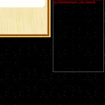
по Пятидесятнице, глас первый.
Смоленской
иконы Божией Матери,
+
именуемой Одигитрия
(Путеводительница) (
принесена из
Царьграда в 1046 г.
). Апп. от 70-ти
Прохора, Никанора, Тимона и Пармена
диаконов (I). Свт. Питирима, еп.
Тамбовского (1698). Собор Тамбовских
святых. Прп. Моисея, чудотворца
Печерского, в Дальних пещерах (XIII-
XIV). Мчч. Иулиана Далматского (II),
Евстафия воина (ок. 316) и Акакия (ок.
321). Прп. Ирины, Каппадокийской. Прп.
Павла Ксиропотамита, Афонского.
Гребневской (1380), Костромской (1672)
и Умиление Серафимо-Дивеевской
(1885) икон Божией Матери. Чтимые
списки со Смоленской иконы Божией
Матери: Устюжская (1290),
Выдропусская (XV), Воронинская (1524),
Христофоровская (XVI), Супрасльская
(XVI), Югская (1615), Игрицкая (1624),
Шуйская (1654-1655), Седмиезерная
(XVII), Сергиевская (в Троице-Сергиевой
Лавре) (1730).