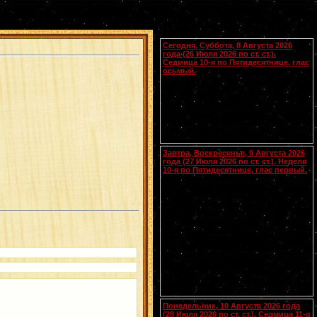
Календарь
Сегодня, Суббота, 8 Августа 2026
года (26 Июля 2026 по ст. ст.).
Седмица 10-я по Пятидесятнице, глас
осьмый.
Сщмчч. Ермолая, Ермиппа и Ермократа,
иереев Никомидийских (ок. 305). Прп.
Моисея Угрина, Печерского, в Ближних
пещерах (ок. 1043). Прмц. Параскевы
(138-161).
Чтения на этот год не определены
Завтра, Воскресенье, 9 Августа 2026
года (27 Июля 2026 по ст. ст.). Неделя
10-я по Пятидесятнице, глас первый.
Собор Смоленских святых
(
переходящее празднование в
воскресенье перед 28 июля
).
Вмч.
[.:]
и целителя
Пантелеимона
(305). Прп.
Германа Аляскинского (1837). Блж.
Николая Кочанова, Христа ради
юродивого, Новгородского (1392). Прп.
Анфисы игумении и 90 сестер ее (VIII).
Свт. Иоасафа, митр. Московского.
Равноапостольных: Климента, еп.
Охридского (916), Наума, Саввы,
Горазда и Ангеляра, учеников свв.
Кирилла и Мефодия (
Болг.
). Новомч.
Христодула (1777) (
Греч.
).
Понедельник, 10 Августа 2026 года
(28 Июля 2026 по ст. ст.). Седмица 11-я