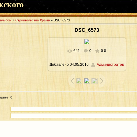
жского
оальбом
»
Строительство Храма
» DSC_6573
DSC_6573
641
0
0.0
В реальном размере
1600x1059
/
Добавлено
04.05.2016
Администратор
224.0Kb
ариев
:
0