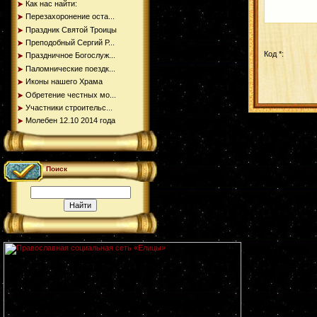
Как нас найти:
Перезахоронение оста...
Праздник Святой Троицы
Преподобный Сергий Р...
Код *:
Праздничное Богослуж...
Паломнические поездк...
Иконы нашего Храма
Обретение честных мо...
Участники строительс...
Молебен 12.10 2014 года
Поиск