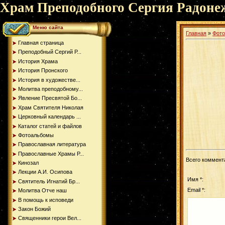
Храм Преподобного Сергия Радоне
Меню сайта
Главная
»
Фот
Главная страница
Преподобный Сергий Р...
История Храма
История Пронского
История в художестве...
Молитва преподобному...
Явление Пресвятой Бо...
Храм Святителя Николая
Церковный календарь ...
Каталог статей и файлов
Фотоальбомы
Православная литература
Православные Храмы Р...
Всего коммент
Кинозал
Лекции А.И. Осипова
Имя *:
Святитель Игнатий Бр...
Email *:
Молитва Отче наш
В помощь к исповеди
Закон Божий
Священники герои Вел...